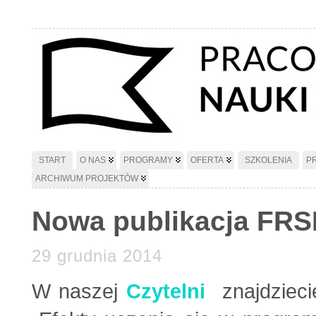
START
O NAS
PROGRAMY
OFERTA
SZKOLENIA
P
ARCHIWUM PROJEKTÓW
Nowa publikacja FRS
29 grudnia 2014
W naszej
Czytelni
znajdzieci