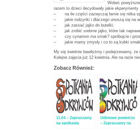
Wobec powyższego
razem to dzieci decydowały jakie ekperymenty z
– na ile części zazwyczaj łamie się nitka sp
– jakie rodzynki i dlaczego unoszą się na wod
– jak zassać jajko do butelki;
– jak zrobić srebrne jajko, które tak naprawdę
– czy cynamon ma smak? spróbujcie i przeko
– jakie mamy zmysły i co to są kubki sma
My się świetnie bawiłyśmy i podejrzewamy, że d
Kolejne zajęcia już 12 kwietnia. Ale na razie 
Zobacz Również:
11.04 – Zapraszamy
Odlotowe powietrze
na spotkania
– Zapraszamy na
Odkrywców w
Spotkania
OsiemPrzezDwa
Odkrywców w
OsiemPrzezDwa –