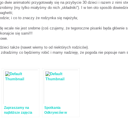
 dwie animatorki przygotowały się na przybycie 30 dzieci i razem z nimi s
robimy (my tylko miałyśmy do nich „składniki“). I w ten oto sposób dowiedzi
aghetti;
zie; i co to znaczy że rodzynka się najeżyła;
 wcale nie jest srebrne (coś czujemy, że tegoroczne pisanki będa głównie s
najcie się sami!!!
kowe.
zieci także (nawet wiemy to od niektórych rodziców).
nie zdradzimy co będziemy robić i mamy nadzieję, że pogoda nie popsuje nam
Zapraszamy na
Spotkania
najbliższe zajęcia
Odkrywców w
naukowe – 17
„Karuzeli”
listopada!