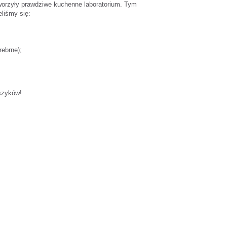
tworzyły prawdziwe kuchenne laboratorium. Tym
eliśmy się:
rebrne);
 szyków!