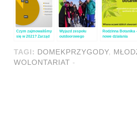
Czym zajmowaliśmy
Wyjazd zespołu
Rodzinna Botanika 
się w 2021? Zarząd
outdoorowego
nowe działania
fundacji podsumował
Pracowni
działania
TAGI:
DOMEKPRZYGODY
,
MŁOD
WOLONTARIAT
-