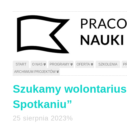
START
O NAS
PROGRAMY
OFERTA
SZKOLENIA
P
ARCHIWUM PROJEKTÓW
Szukamy wolontarius
Spotkaniu”
25 sierpnia 2023%