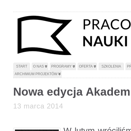
START
O NAS
PROGRAMY
OFERTA
SZKOLENIA
P
ARCHIWUM PROJEKTÓW
Nowa edycja Akadem
13 marca 2014
W lutym wróciliś