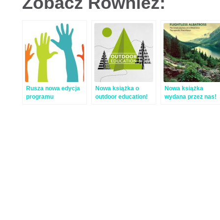
Zobacz Również:
Rusza nowa edycja
Nowa książka o
Nowa książka
programu
outdoor education!
wydana przez nas!
wolontariackiego w
Flightless Albatros
Pracowni!
by Frank Grant