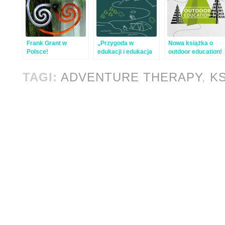
Frank Grant w
„Przygoda w
Nowa książka o
Polsce!
edukacji i edukacja
outdoor education!
w przygodzie” –
nowa książka
TAGI:
ADVENTURE THERAPY
,
KS
Pracowni Nauki i
Przygody