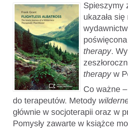
Spieszymy z
ukazała się
wydawnictwa
poświęcona
therapy
. Wy
zeszłorocz
therapy
w Po
Co ważne – 
do terapeutów. Metody
wildern
głównie w socjoterapii oraz w p
Pomysły zawarte w książce mogł