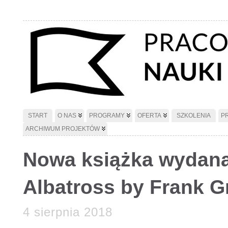
START
O NAS
PROGRAMY
OFERTA
SZKOLENIA
P
ARCHIWUM PROJEKTÓW
Nowa książka wydana 
Albatross by Frank G
4 sierpnia 2018