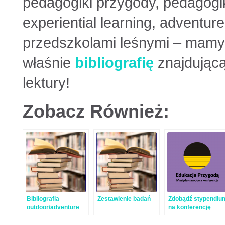
pedagogiki przygody, pedagogik
experiential learning, adventure
przedszkolami leśnymi – mamy
właśnie
bibliografię
znajdującą
lektury!
Zobacz Również:
Bibliografia
Zestawienie badań
Zdobądź stypendiu
outdoor/adventure
na konferencję
education
Edukacja Przygodą
2020!