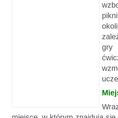
wzb
pik
okol
zale
gry
ćwi
wzma
ucze
Miej
Wra
miejsce, w którym znajdują się 