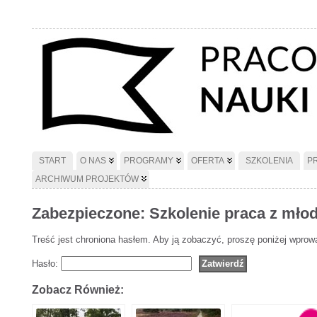
START
O NAS
PROGRAMY
OFERTA
SZKOLENIA
P
ARCHIWUM PROJEKTÓW
Zabezpieczone: Szkolenie praca z młod
Treść jest chroniona hasłem. Aby ją zobaczyć, proszę poniżej wprow
Hasło:
Zobacz Również: