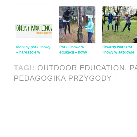
Mobilny park linowy
Parki linowe w
Otwarty warsztat
– nareszcie w
edukacji – nowy
linowy w Jazdowie
Polsce!
tekst w czytelni
TAGI:
OUTDOOR EDUCATION
,
P
PEDAGOGIKA PRZYGODY
-