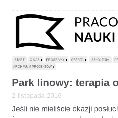
START
O NAS
PROGRAMY
OFERTA
SZKOLENIA
P
ARCHIWUM PROJEKTÓW
Park linowy: terapia
2 listopada 2016
Jeśli nie mieliście okazji posłu