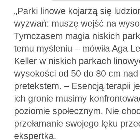
„Parki linowe kojarzą się lud
wyzwań: muszę wejść na wysok
Tymczasem magia niskich park
temu myśleniu – mówiła Aga Le
Keller w niskich parkach linowyc
wysokości od 50 do 80 cm nad z
pretekstem. – Esencją terapii 
ich gronie musimy konfrontowa
poziomie społecznym. Nie chodz
przełamanie swojego lęku prz
ekspertka.