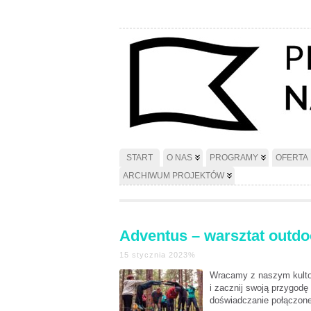
START
O NAS
PROGRAMY
OFERTA
ARCHIWUM PROJEKTÓW
Adventus – warsztat outdoo
15 stycznia 2023%
Wracamy z naszym kulto
i zacznij swoją przygod
doświadczanie połączone