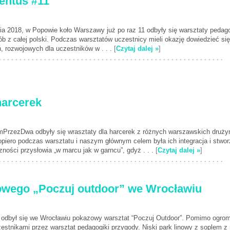
entus #11”
ia 2018, w Popowie koło Warszawy już po raz 11 odbyły się warsztaty pedag
ób z całej polski. Podczas warsztatów uczestnicy mieli okazję dowiedzieć si
eń, rozwojowych dla uczestników w . . .
[
Czytaj dalej »
]
. . . . . . . . . . . . . . . . . . . . . . . . . . . . . . . . . . . . . . . . . . . . . . . . . . . . . . .
harcerek
rzezDwa odbyły się wrasztaty dla harcerek z różnych warszawskich drużyn
piero podczas warsztatu i naszym głównym celem była ich integracja i stwor
zności przysłowia „w marcu jak w garncu”, gdyż . . .
[
Czytaj dalej »
]
. . . . . . . . . . . . . . . . . . . . . . . . . . . . . . . . . . . . . . . . . . . . . . . . . . . . . . .
zowego „Poczuj outdoor” we Wrocławiu
18 odbył się we Wrocławiu pokazowy warsztat “Poczuj Outdoor”. Pomimo ogrom
estnikami przez warsztat pedagogiki przygody. Niski park linowy z soplem z 