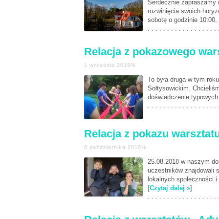
Serdecznie zapraszamy na
rozwinięcia swoich horyz
sobotę o godzinie 10:00,
. . . . . . . . . . . . . . . . . . 
Relacja z pokazowego war
1 września 2019%
To była druga w tym roku
Sołtysowickim. Chcieliśm
doświadczenie typowych 
. . . . . . . . . . . . . . . . . . 
Relacja z pokazu warsztat
8 października 2018%
25.08.2018 w naszym do
uczestników znajdowali 
lokalnych społeczności i
[
Czytaj dalej »
]
. . . . . . . . . . . . . . . . . . 