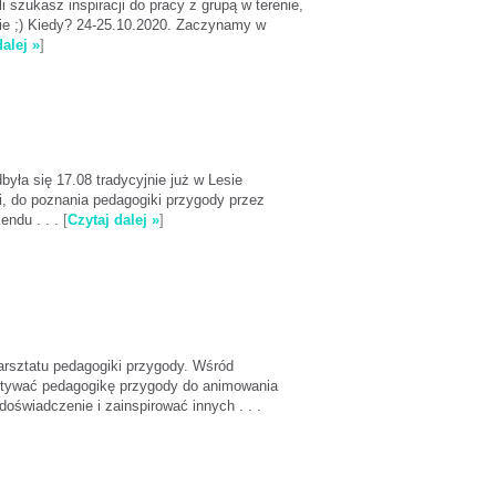
 szukasz inspiracji do pracy z grupą w terenie,
bie ;) Kiedy? 24-25.10.2020. Zaczynamy w
dalej »
]
yła się 17.08 tradycyjnie już w Lesie
i, do poznania pedagogiki przygody przez
endu . . .
[
Czytaj dalej »
]
rsztatu pedagogiki przygody. Wśród
ystywać pedagogikę przygody do animowania
oświadczenie i zainspirować innych . . .