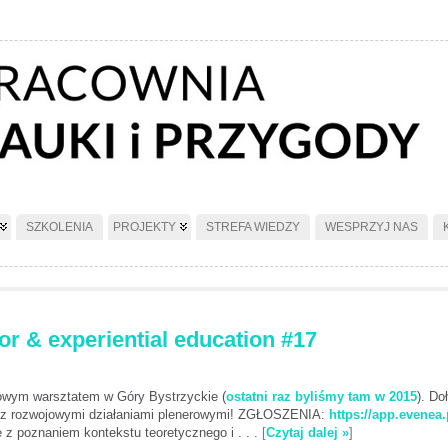
SZKOLENIA
PROJEKTY
STREFA WIEDZY
WESPRZYJ NAS
r & experiential education #17
wym warsztatem w Góry Bystrzyckie (
ostatni raz byliśmy tam w 2015
). Do
ę z rozwojowymi działaniami plenerowymi! ZGŁOSZENIA:
https://app.evenea.
 z poznaniem kontekstu teoretycznego i . . .
[
Czytaj dalej »
]