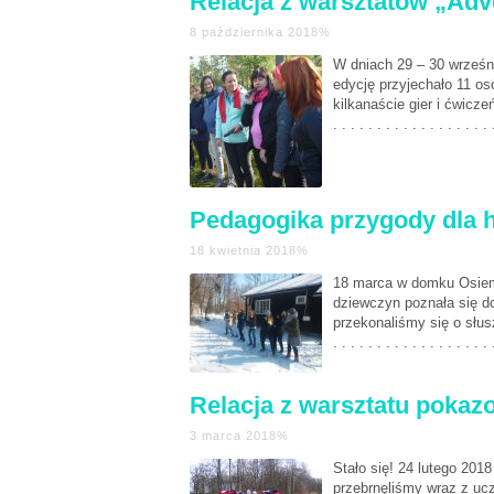
Relacja z warsztatów „Adv
8 października 2018%
W dniach 29 – 30 wrześn
edycję przyjechało 11 os
kilkanaście gier i ćwicz
. . . . . . . . . . . . . . . . . . 
Pedagogika przygody dla 
18 kwietnia 2018%
18 marca w domku OsiemP
dziewczyn poznała się do
przekonaliśmy się o słus
. . . . . . . . . . . . . . . . . . 
Relacja z warsztatu poka
3 marca 2018%
Stało się! 24 lutego 20
przebrnęliśmy wraz z ucz