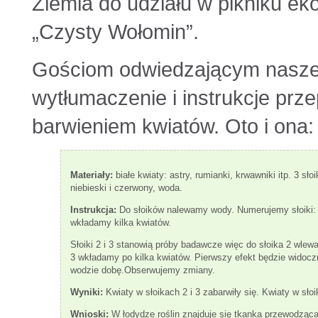
Ziemia do udziału w pikniku e
„Czysty Wołomin”.
Gościom odwiedzającym nasze 
wytłumaczenie i instrukcje pr
barwieniem kwiatów. Oto i ona:
Materiały:
białe kwiaty: astry, rumianki, krwawniki itp. 3 sł
niebieski i czerwony, woda.
Instrukcja:
Do słoików nalewamy wody. Numerujemy słoiki: 1
wkładamy kilka kwiatów.
Słoiki 2 i 3 stanowią próby badawcze więc do słoika 2 wlew
3 wkładamy po kilka kwiatów. Pierwszy efekt będzie widocz
wodzie dobę.Obserwujemy zmiany.
Wyniki:
Kwiaty w słoikach 2 i 3 zabarwiły się. Kwiaty w słoi
Wnioski:
W łodydze roślin znajduje się tkanka przewodząc