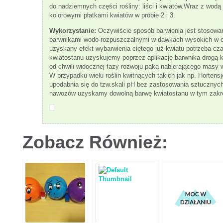
do nadziemnych części rośliny: liści i kwiatów.Wraz z wodą 
kolorowymi płatkami kwiatów w próbie 2 i 3.
Wykorzystanie:
Oczywiście sposób barwienia jest stosowan
barwnikami wodo-rozpuszczalnymi w dawkach wysokich w o
uzyskany efekt wybarwienia ciętego już kwiatu potrzeba cz
kwiatostanu uzyskujemy poprzez aplikację barwnika drogą
od chwili widocznej fazy rozwoju pąka nabierającego masy 
W przypadku wielu roślin kwitnących takich jak np. Hortensj
upodabnia się do tzw.skali pH bez zastosowania sztuczny
nawozów uzyskamy dowolną barwę kwiatostanu w tym zakres
Zobacz Również: