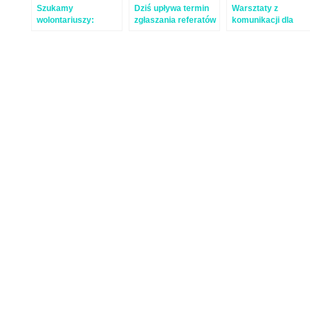
Szukamy
Dziś upływa termin
Warsztaty z
wolontariuszy:
zgłaszania referatów
komunikacji dla
grafika i animatorów
na konferencję!
młodzieży licealnej
zajęć podwórkowych