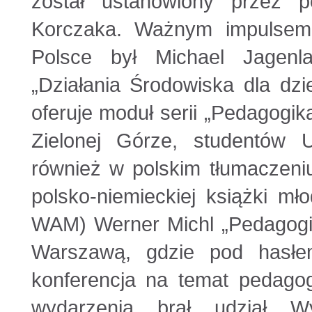
został ustanowiony przez p
Korczaka. Ważnym impulsem
Polsce był Michael Jagenl
„Działania Środowiska dla dz
oferuje moduł serii „Pedagogi
Zielonej Górze, studentów 
również w polskim tłumaczeni
polsko-niemieckiej książki m
WAM) Werner Michl „Pedagogik
Warszawą, gdzie pod hasłe
konferencja na temat pedagog
wydarzenia brał udział Wy