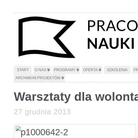
START
O NAS
PROGRAMY
OFERTA
SZKOLENIA
P
ARCHIWUM PROJEKTÓW
Warsztaty dla wolonta
27 grudnia 2013