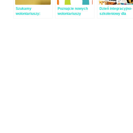
Szukamy
Poznajcie nowych
Dzień integracyjno-
wolontariuszy:
wolontariuszy
szkoleniowy dla
grafika i animatorów
Pracowni!
nowych
zajęć podwórkowych
wolontariuszy