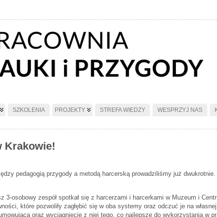
SZKOLENIA
PROJEKTY
STREFA WIEDZY
WESPRZYJ NAS
w Krakowie!
iędzy pedagogią przygody a metodą harcerską prowadziliśmy już dwukrotnie
 3-osobowy zespół spotkał się z harcerzami i harcerkami w Muzeum i Centru
wności, które pozwoliły zagłębić się w oba systemy oraz odczuć je na własn
mowująca oraz wyciągniecie z niej tego, co najlepsze do wykorzystania w pr