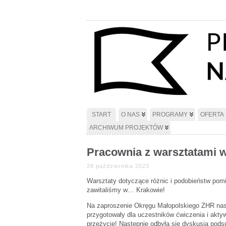
START
O NAS
PROGRAMY
OFERTA
ARCHIWUM PROJEKTÓW
Pracownia z warsztatami 
28 października 2023
Warsztaty dotyczące różnic i podobieństw pom
zawitaliśmy w… Krakowie!
Na zaproszenie Okręgu Małopolskiego ZHR nasz
przygotowały dla uczestników ćwiczenia i akty
przeżycie! Następnie odbyła się dyskusja podsu