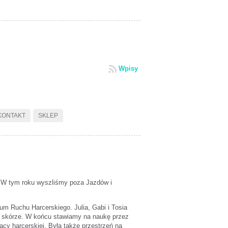
Wpisy
KONTAKT
SKLEP
. W tym roku wyszliśmy poza Jazdów i
m Ruchu Harcerskiego. Julia, Gabi i Tosia
ej skórze. W końcu stawiamy na naukę przez
acy harcerskiej. Była także przestrzeń na