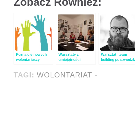
Zobacz Również:
Poznajcie nowych
Warsztaty z
Warsztat: team
wolontariuszy
umiejętności
building po szwedz
Pracowni!
pedagogicznych
TAGI:
WOLONTARIAT
-