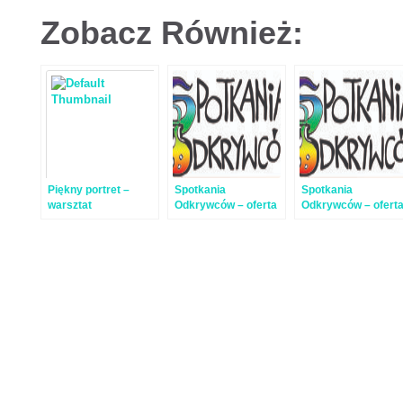
Zobacz Również:
Piękny portret –
Spotkania
Spotkania
warsztat
Odkrywców – oferta
Odkrywców – ofert
fotograficzny
dla przedszkoli
dla szkół – cena