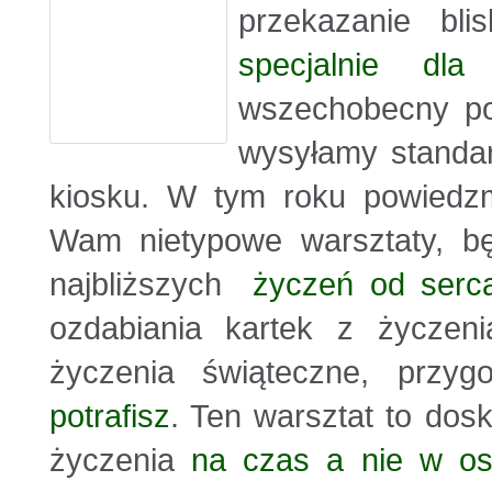
przekazanie b
specjalnie dla
wszechobecny poś
wysyłamy standar
kiosku. W tym roku powied
Wam nietypowe warsztaty, bę
najbliższych
życzeń od serc
ozdabiania kartek z życzen
życzenia świąteczne, przy
potrafisz
. Ten warsztat to dos
życzenia
na czas a nie w osta