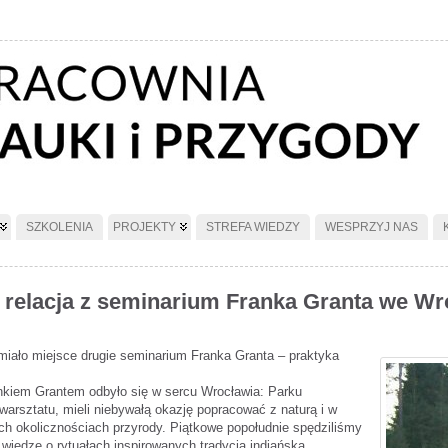
SZKOLENIA
PROJEKTY
STREFA WIEDZY
WESPRZYJ NAS
– relacja z seminarium Franka Granta we Wr
 miało miejsce drugie seminarium Franka Granta – praktyka
ankiem Grantem odbyło się w sercu Wrocławia: Parku
rsztatu, mieli niebywałą okazję popracować z naturą i w
ch okolicznościach przyrody. Piątkowe popołudnie spędziliśmy
wiedzę o rytuałach inspirowanych tradycją indiańską.