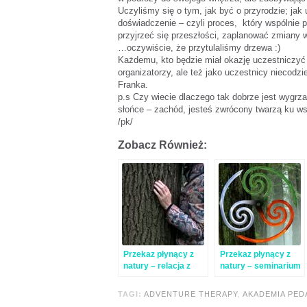
Uczyliśmy się o tym, jak być o przyrodzie; ja
doświadczenie – czyli proces, który wspólnie 
przyjrzeć się przeszłości, zaplanować zmiany w
…oczywiście, że przytulaliśmy drzewa :)
Każdemu, kto będzie miał okazję uczestniczyć
organizatorzy, ale też jako uczestnicy niecod
Franka.
p.s Czy wiecie dlaczego tak dobrze jest wygrza
słońce – zachód, jesteś zwrócony twarzą ku ws
/pk/
Zobacz Również:
Przekaz płynący z
Przekaz płynący z
natury – relacja z
natury – seminarium
warsztatu z
z Frankiem Grantem
Frankiem Grantem w
TAGI:
ADVENTURE THERAPY
,
AKADEMIA PED
Warszawie