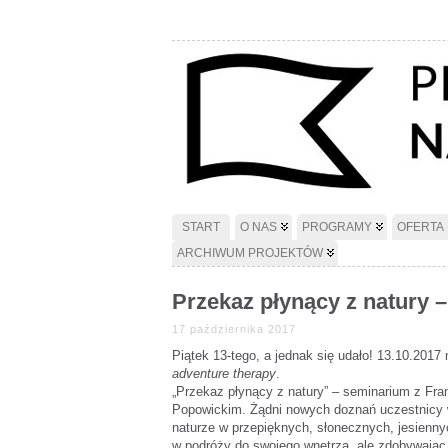
START
O NAS
PROGRAMY
OFERTA
ARCHIWUM PROJEKTÓW
Przekaz płynący z natury 
17 października 2017
Piątek 13-tego, a jednak się udało! 13.10.2017
adventure therapy
.
„Przekaz płynący z natury” – seminarium z Fr
Popowickim. Żądni nowych doznań uczestnicy wa
naturze w przepięknych, słonecznych, jesienny
w podróży do swojego wnętrza, ale zdobywając 