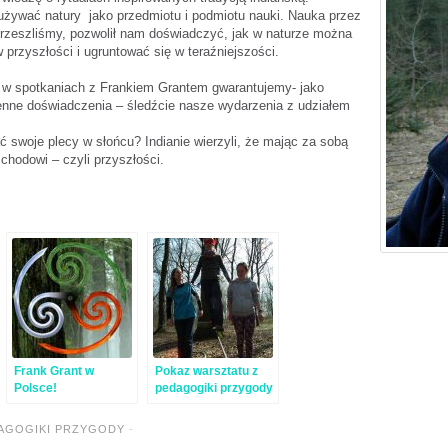
k używać natury jako przedmiotu i podmiotu nauki. Nauka przez
przeszliśmy, pozwolił nam doświadczyć, jak w naturze można
 przyszłości i ugruntować się w teraźniejszości.
 w spotkaniach z Frankiem Grantem gwarantujemy- jako
zienne doświadczenia – śledźcie nasze wydarzenia z udziałem
ć swoje plecy w słońcu? Indianie wierzyli, że mając za sobą
chodowi – czyli przyszłości.
Frank Grant w
Pokaz warsztatu z
Polsce!
pedagogiki przygody
we Wrocławiu –
relacja
AGOGIKI PRZYGODY
-