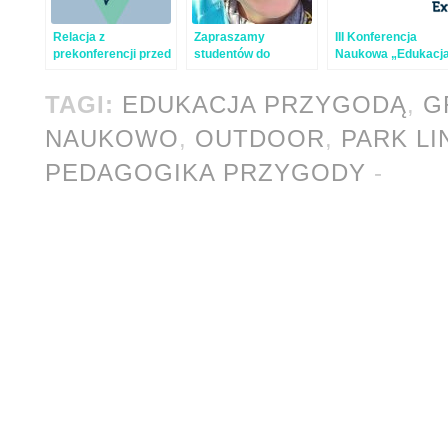
Relacja z
Zapraszamy
III Konferencja
prekonferencji przed
studentów do
Naukowa „Edukacj
„Edukacją
odbycia praktyk przy
Przygodą”
Przygodą” 2015
okazji konferencji
TAGI:
EDUKACJA PRZYGODĄ
,
G
'Edukacja przygodą’!
NAUKOWO
,
OUTDOOR
,
PARK L
PEDAGOGIKA PRZYGODY
-