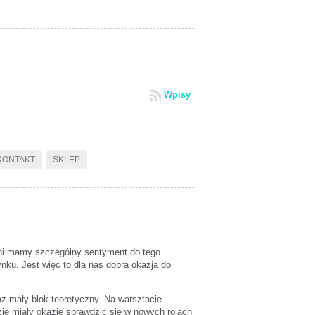
Wpisy
KONTAKT
SKLEP
owni mamy szczególny sentyment do tego
ku. Jest więc to dla nas dobra okazja do
az mały blok teoretyczny. Na warsztacie
ie miały okazję sprawdzić się w nowych rolach