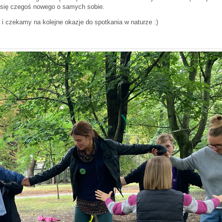
 się czegoś nowego o samych sobie.
i czekamy na kolejne okazje do spotkania w naturze :)