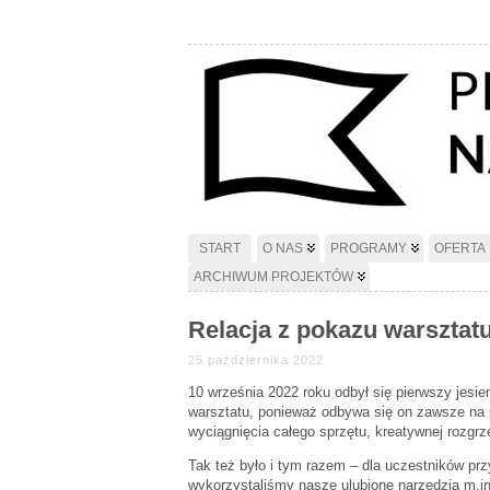
START
O NAS
PROGRAMY
OFERTA
ARCHIWUM PROJEKTÓW
Relacja z pokazu warsztat
25 października 2022
10 września 2022 roku odbył się pierwszy jes
warsztatu, ponieważ odbywa się on zawsze na 
wyciągnięcia całego sprzętu, kreatywnej rozgrze
Tak też było i tym razem – dla uczestników pr
wykorzystaliśmy nasze ulubione narzędzia m.in