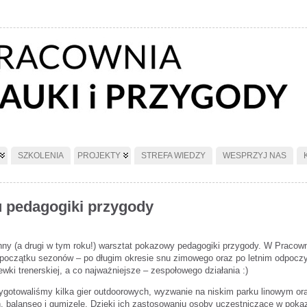
SZKOLENIA
PROJEKTY
STREFA WIEDZY
WESPRZYJ NAS
u pedagogiki przygody
ienny (a drugi w tym roku!) warsztat pokazowy pedagogiki przygody. W Prac
początku sezonów – po długim okresie snu zimowego oraz po letnim odpoczyn
wki trenerskiej, a co najważniejsze – zespołowego działania :)
zygotowaliśmy kilka gier outdoorowych, wyzwanie na niskim parku linowym or
. balanseo i gumizelę. Dzięki ich zastosowaniu osoby uczestniczące w pokaz