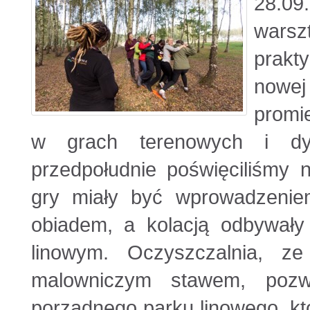
28.09
warsz
prakty
nowe
promie
w grach terenowych i dys
przedpołudnie poświęciliśmy 
gry miały być wprowadzenie
obiadem, a kolacją odbywały
linowym. Oczyszczalnia, z
malowniczym stawem, pozw
porządnego parku linowego, kt