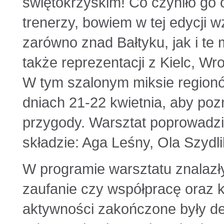
świętokrzyskim! Co czyniło go 
trenerzy, bowiem w tej edycji w
zarówno znad Bałtyku, jak i te
także reprezentacji z Kielc, Wr
W tym szalonym miksie regionó
dniach 21-22 kwietnia, aby po
przygody. Warsztat poprowadzi
składzie: Aga Leśny, Ola Szydl
W programie warsztatu znalazł
zaufanie czy współpracę oraz 
aktywności zakończone były de