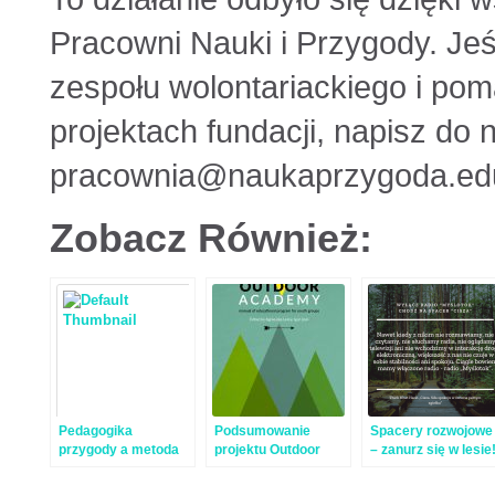
Pracowni Nauki i Przygody. Jeś
zespołu wolontariackiego i p
projektach fundacji, napisz do 
pracownia@naukaprzygoda.edu
Zobacz Również:
Pedagogika
Podsumowanie
Spacery rozwojowe
przygody a metoda
projektu Outdoor
– zanurz się w lesie
harcerska –
Academy –
warsztat otwarty w
publikacje