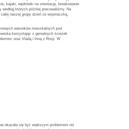
e, kajaki, wędrówki na orientację, biwakowanie
y według których później pracowaliśmy. Na
 całej naszej grupy dzień ze wspinaczką,
o nowych warunków mieszkalnych pod
owiska korzystając z genialnych ścieżek
iemiec oraz Vladą i Inną z Rosji. W
kowa okazała się być większym problemem niż