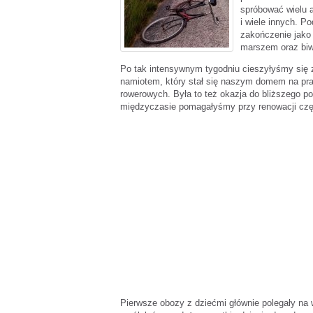
spróbować wielu a
i wiele innych. P
zakończenie jako 
marszem oraz biw
Po tak intensywnym tygodniu cieszyłyśmy si
namiotem, który stał się naszym domem na pra
rowerowych. Była to też okazja do bliższego p
międzyczasie pomagałyśmy przy renowacji częś
Pierwsze obozy z dziećmi głównie polegały na