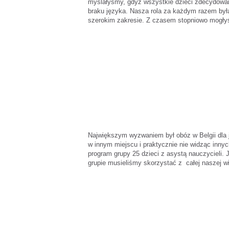
myślałyśmy, gdyż wszystkie dzieci zdecydowan
braku języka. Nasza rola za każdym razem był
szerokim zakresie. Z czasem stopniowo mogłyś
Największym wyzwaniem był obóz w Belgii dla j
w innym miejscu i praktycznie nie widząc inny
program grupy 25 dzieci z asystą nauczycieli.
grupie musieliśmy skorzystać z całej naszej wi