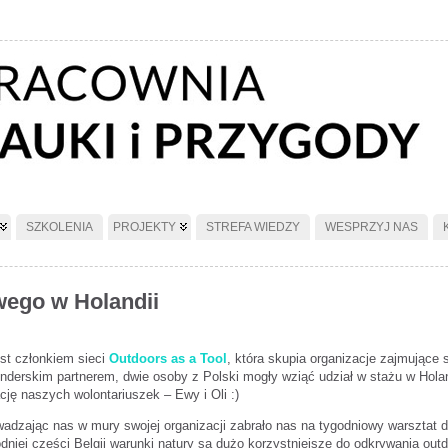
SZKOLENIA
PROJEKTY
STREFA WIEDZY
WESPRZYJ NAS
wego w Holandii
st członkiem sieci
Outdoors as a Tool
, która skupia organizacje zajmując
nderskim partnerem, dwie osoby z Polski mogły wziąć udział w stażu w Hola
ację naszych wolontariuszek – Ewy i Oli :)
adzając nas w mury swojej organizacji zabrało nas na tygodniowy warsztat dl
niej części Belgii warunki natury są dużo korzystniejsze do odkrywania out