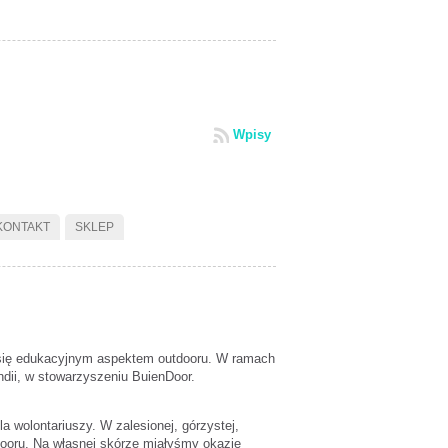
Wpisy
KONTAKT
SKLEP
e się edukacyjnym aspektem outdooru. W ramach
ndii, w stowarzyszeniu BuienDoor.
a wolontariuszy. W zalesionej, górzystej,
dooru. Na własnej skórze miałyśmy okazję