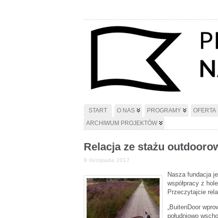
START
O NAS
PROGRAMY
OFERTA
ARCHIWUM PROJEKTÓW
Relacja ze stażu outdooro
9 listopada 2017
Nasza fundacja je
współpracy z hole
Przeczytajcie rel
„BuitenDoor wprow
południowo wschod