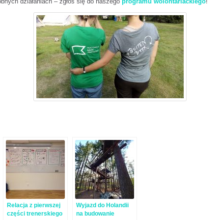
obnych działaniach – zgłoś się do naszego
programu wolontariackiego
!
Relacja z pierwszej
Wyjazd do Holandii
części trenerskiego
na budowanie