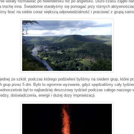
ie wolały rozmawiać po holendersku niż po angielsku. Dużo czasu zajęło n
a trochę inna. Świadomie starałyśmy się pomagać przy różnych aktywnościa
my brać na siebie coraz większą odpowiedzialność i pracować z grupą samod
ednej ze szkół, podczas którego podzieleni byliśmy na siedem grup, które pr
ch grup przez 5 dni. Było to ogromne wyzwanie, gdyż spędzaliśmy cały tydzi
 Jednocześnie był to najbardziej deszczowy tydzień podczas całego naszego 
edzy, doświadczenia, energii i dużej dozy improwizacji.