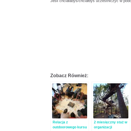
Jeśli chciałabyś/chciałbyś uczestniczyć w pod
Zobacz Również:
Relacja z
2 miesięczny staż w
outdoorowego kursu
organizacji