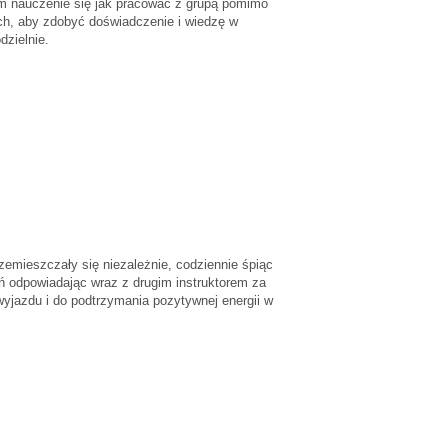
am nauczenie się jak pracować z grupą pomimo
ch, aby zdobyć doświadczenie i wiedzę w
zielnie.
zemieszczały się niezależnie, codziennie śpiąc
eń odpowiadając wraz z drugim instruktorem za
wyjazdu i do podtrzymania pozytywnej energii w