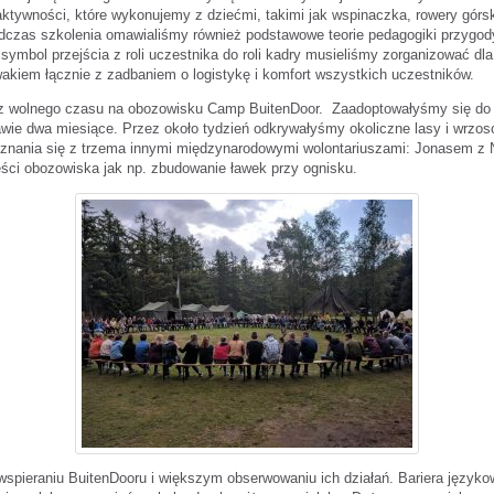
ktywności, które wykonujemy z dziećmi, takimi jak wspinaczka, rowery górski
odczas szkolenia omawialiśmy również podstawowe teorie pedagogiki przygod
symbol przejścia z roli uczestnika do roli kadry musieliśmy zorganizować dla
akiem łącznie z zadbaniem o logistykę i komfort wszystkich uczestników.
ę z wolnego czasu na obozowisku Camp BuitenDoor. Zaadoptowałyśmy się d
wie dwa miesiące. Przez około tydzień odkrywałyśmy okoliczne lasy i wrzos
oznania się z trzema innymi międzynarodowymi wolontariuszami: Jonasem z N
ci obozowiska jak np. zbudowanie ławek przy ognisku.
 wspieraniu BuitenDooru i większym obserwowaniu ich działań. Bariera języ