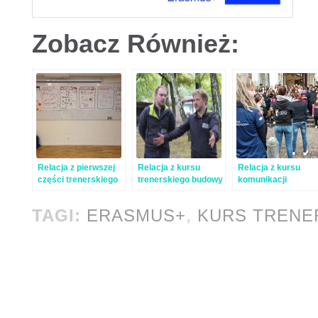
Zobacz Również:
Relacja z pierwszej
Relacja z kursu
Relacja z kursu
części trenerskiego
trenerskiego budowy
komunikacji
kursu outdoorowego
i działań na niskim
parku linowym
TAGI:
ERASMUS+
,
KURS TRENE