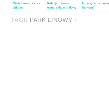
Certyfikowany kurs
Relacja z kursu
Autystycy na parku
działań
trenerskiego budowy
linowym?
edukacyjnych na
i działań na niskim
Oczywiście!
niskim parku
parku linowym
TAGI:
PARK LINOWY
-
linowym!