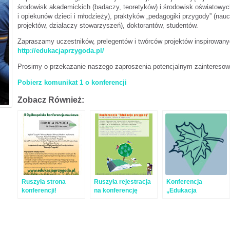
środowisk akademickich (badaczy, teoretyków) i środowisk oświatowy
i opiekunów dzieci i młodzieży), praktyków „pedagogiki przygody” (nau
projektów, działaczy stowarzyszeń), doktorantów, studentów.
Zapraszamy uczestników, prelegentów i twórców projektów inspirowan
http://edukacjaprzygoda.pl/
Prosimy o przekazanie naszego zaproszenia potencjalnym zaintereso
Pobierz komunikat 1 o konferencji
Zobacz Również:
Ruszyła strona
Ruszyła rejestracja
Konferencja
konferencji!
na konferencję
„Edukacja
„Edukacja
Przygodą” – już za
przygodą”
chwilę!