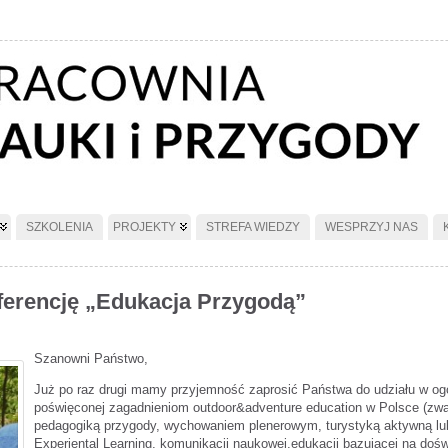
SZKOLENIA
PROJEKTY
STREFA WIEDZY
WESPRZYJ NAS
nferencję „Edukacja Przygodą”
Szanowni Państwo,
Już po raz drugi mamy przyjemność zaprosić Państwa do udziału w ogó
poświęconej zagadnieniom outdoor&adventure education w Polsce (z
pedagogiką przygody, wychowaniem plenerowym, turystyką aktywną lub 
Experiental Learning, komunikacji naukowej,edukacji bazującej na doś