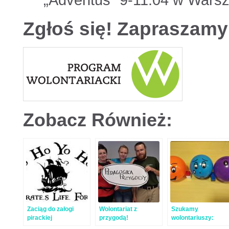
„Adventus” 9-11.04 w Wars
Zgłoś się! Zapraszamy
Zobacz Również:
Zaciąg do załogi
Wolontariat z
Szukamy
pirackiej
przygodą!
wolontariuszy:
grafika i animatoró