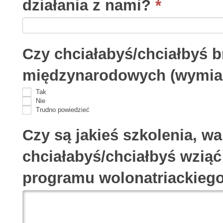
działania z nami?
*
Czy chciałabyś/chciałbyś b
międzynarodowych (wymian
Tak
Nie
Trudno powiedzieć
Czy są jakieś szkolenia, wa
chciałabyś/chciałbyś wzią
programu wolonatriackieg