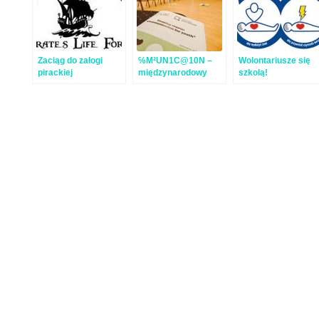
Zaciąg do załogi
℅M²UN1C@10N –
Wolontariusze się
pirackiej
międzynarodowy
szkolą!
kurs komunikacji z
młodzieżą