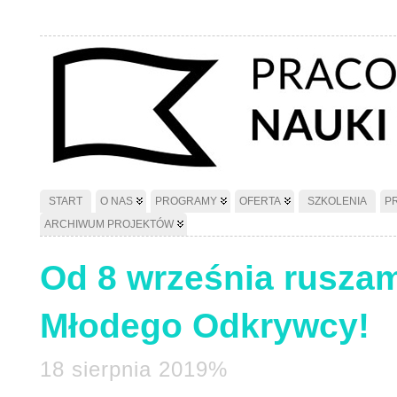
START
O NAS
PROGRAMY
OFERTA
SZKOLENIA
P
ARCHIWUM PROJEKTÓW
Od 8 września rusza
Młodego Odkrywcy!
18 sierpnia 2019%