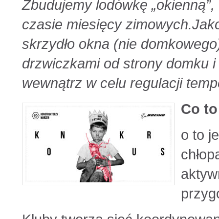
Zbudujemy lodówkę „okienną”,
czasie miesięcy zimowych.Ja
skrzydło okna (nie domkowego)
drzwiczkami od strony domku i 
wewnątrz w celu regulacji temp
Co to
o to 
chłop
aktyw
przyg