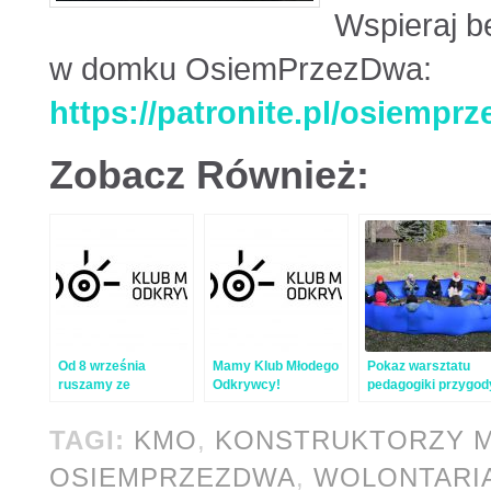
Wspieraj be
w domku OsiemPrzezDwa:
https://patronite.pl/osiempr
Zobacz Również:
Od 8 września
Mamy Klub Młodego
Pokaz warsztatu
ruszamy ze
Odkrywcy!
pedagogiki przygod
spotkaniami Klubu
w Warszawie –
Młodego Odkrywcy!
relacja
TAGI:
KMO
,
KONSTRUKTORZY 
OSIEMPRZEZDWA
,
WOLONTARI