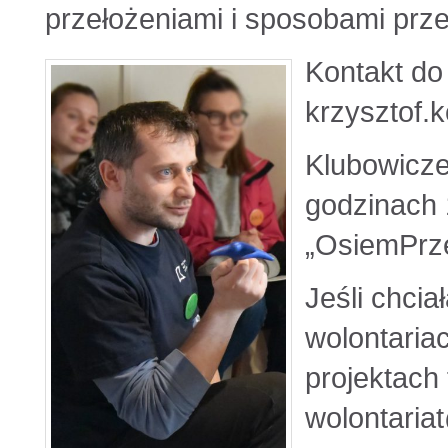
przełożeniami i sposobami prze
Kontakt do 
krzysztof.
Klubowicze
godzinach 
„OsiemPrz
Jeśli chcia
wolontaria
projektach 
wolontaria