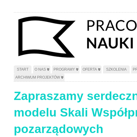
START
O NAS
PROGRAMY
OFERTA
SZKOLENIA
P
ARCHIWUM PROJEKTÓW
Zapraszamy serdeczni
modelu Skali Współp
pozarządowych