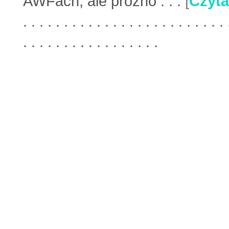
AWFach, ale próżno . . .
[
Czyta
. . . . . . . . . . . . . . . . . . . . . . . . . 
. . . . . . . . . . . . . . . . .