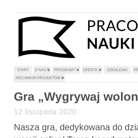
START
O NAS
PROGRAMY
OFERTA
SZKOLENIA
P
ARCHIWUM PROJEKTÓW
Gra „Wygrywaj wolont
12 listopada 2020
Nasza gra, dedykowana do dzia