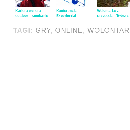
Kariera trenera
Konferencja
Wolontariat z
outdoor – spotkanie
Experiential
przygodą – Twórz z
online
Educators Europe –
nami Przystań
online!
Odkrywców!
TAGI:
GRY
,
ONLINE
,
WOLONTAR