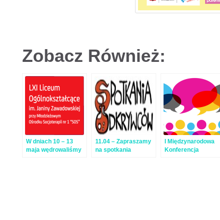
Zobacz Również:
W dniach 10 – 13
11.04 – Zapraszamy
I Międzynarodowa
maja wędrowaliśmy
na spotkania
Konferencja
w Beskidach razem
Odkrywców w
EDUKACJA –
z licealistami z
OsiemPrzezDwa
INNOWACJA
„SoSu”