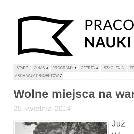
START
O NAS
PROGRAMY
OFERTA
SZKOLENIA
P
ARCHIWUM PROJEKTÓW
Wolne miejsca na wa
25 kwietnia 2014
Już 