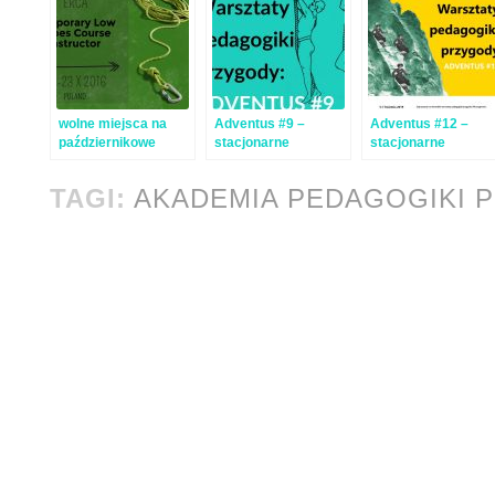
wolne miejsca na
Adventus #9 –
Adventus #12 –
październikowe
stacjonarne
stacjonarne
kursy i warsztaty
warsztaty
warsztaty
pedagogiki przygody
pedagogiki przygod
TAGI:
AKADEMIA PEDAGOGIKI 