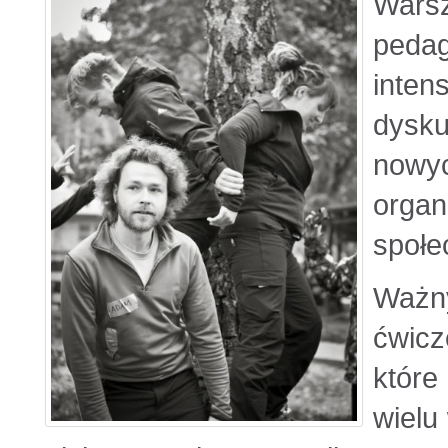
Wars
peda
inten
dysk
nowy
organ
społe
Waż
ćwicz
które
wielu