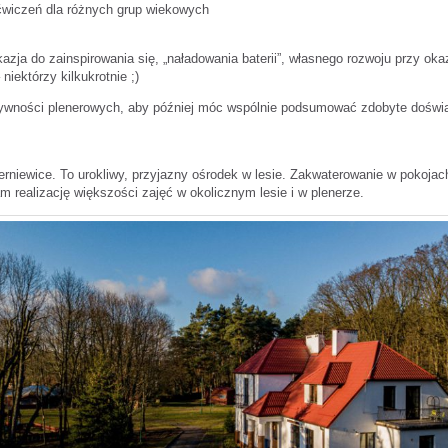
wiczeń dla różnych grup wiekowych
kazja do zainspirowania się, „naładowania baterii”, własnego rozwoju przy oka
niektórzy kilkukrotnie ;)
tywności plenerowych, aby później móc wspólnie podsumować zdobyte doświa
erniewice. To urokliwy, przyjazny ośrodek w lesie. Zakwaterowanie w pokoja
 realizację większości zajęć w okolicznym lesie i w plenerze.