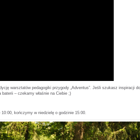
ycję warsztatów pedagogiki przygody „Adventus”. Jeśli szukasz inspiracji do
 baterii – czekamy właśnie na Ciebie ;)
10:00, kończymy w niedzielę o godzinie 15:00.