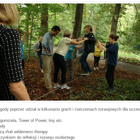
gody poprzez udział w kilkunastu grach i ćwiczeniach rozwojowych dla ucze
gumizela, Tower of Power, liny etc.
ody
zą i/lub
wilderness therapy
nkiem do refleksji i rozwoju osobistego