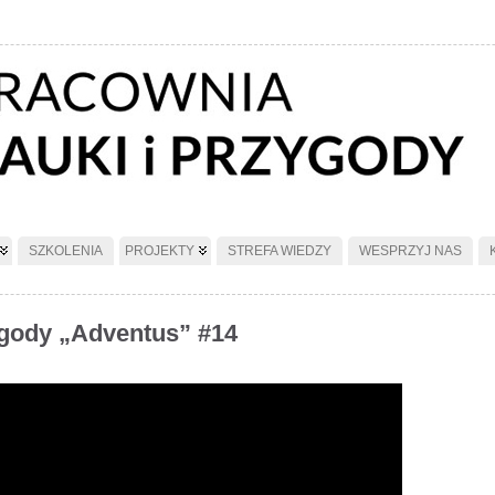
SZKOLENIA
PROJEKTY
STREFA WIEDZY
WESPRZYJ NAS
ygody „Adventus” #14