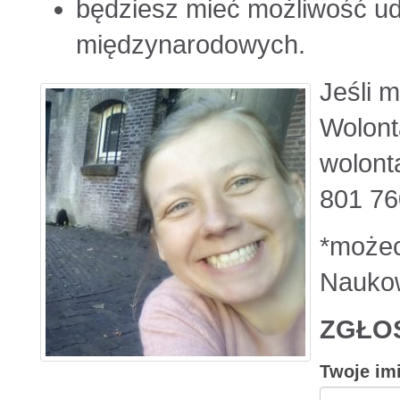
będziesz mieć możliwość ud
międzynarodowych.
Jeśli m
Wolonta
wolont
801 76
*możec
Naukow
ZGŁOŚ
Twoje im