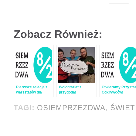
Zobacz Również:
Pierwsze relacje z
Wolontariat z
Otwieramy Przysta
warsztatów dla
przygodą!
Odkrywców!
dzieci w
Warsztaty dla dziec
OsiemPrzezDwa
z klas 1-4
TAGI:
OSIEMPRZEZDWA
,
ŚWIET
„Przystań
Odkrywców”