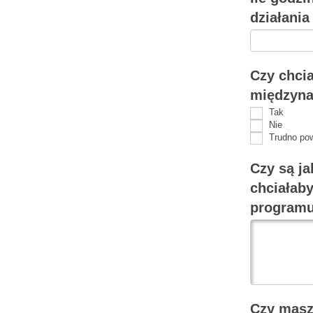
działani
Czy chcia
międzyna
Tak
Nie
Trudno pow
Czy są ja
chciałab
programu
Czy masz