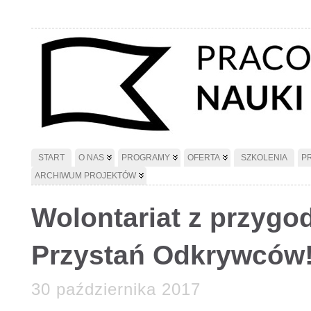
START
O NAS
PROGRAMY
OFERTA
SZKOLENIA
P
ARCHIWUM PROJEKTÓW
Wolontariat z przygo
Przystań Odkrywców
30 października 2017