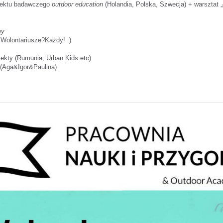
ojektu badawczego
outdoor education
(Holandia, Polska, Szwecja) + warsztat „
my
 Wolontariusze?Każdy! :)
ekty (Rumunia, Urban Kids etc)
 (Aga&Igor&Paulina)