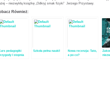
użej – niezwykłą książkę „Odkryj smak fizyki” Jerzego Przystawy.
obacz Również:
Kurs pedagogiki
Szkoła pełna nauki!
Nowa recenzja: Tato,
Zako
rzygody I stopnia
a po co?
niezw
(weekendowy)
„Expe
educa
inclu