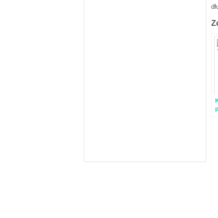
dł
Z
p