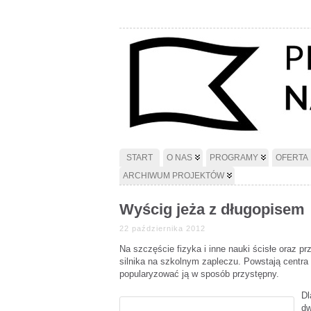
START
O NAS
PROGRAMY
OFERTA
ARCHIWUM PROJEKTÓW
Wyścig jeża z długopisem
22 października 2012
Na szczęście fizyka i inne nauki ścisłe oraz
silnika na szkolnym zapleczu. Powstają centra 
popularyzować ją w sposób przystępny.
Dl
dw