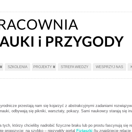
SZKOLENIA
PROJEKTY
STREFA WIEDZY
WESPRZYJ NAS
 przyrodnicze przestają nam się kojarzyć z abstrakcyjnymi zadaniami rozwi
nauki, odbywają się pikniki, warsztaty, pokazy. Sami naukowcy starają się in
a tych, którzy chcieliby nadrobić fizyczne braku lub po prostu fascynują się 
ie propozycje; na szybko – niezywkły portal
Fiztaszki
(tu znajdziecie relację