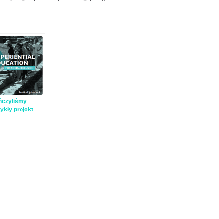
ńczyliśmy
ykły projekt
riential
tion for social
sion”!