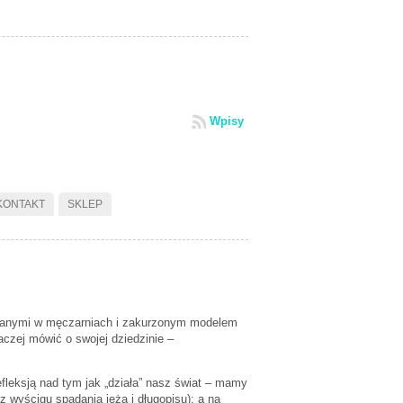
Wpisy
KONTAKT
SKLEP
ązywanymi w męczarniach i zakurzonym modelem
aczej mówić o swojej dziedzinie –
refleksją nad tym jak „działa” nasz świat – mamy
 z wyścigu spadania jeża i długopisu); a na