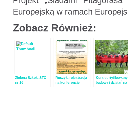
Projekt „Śladami Pitagorasa
Europejską w ramach Europejs
Zobacz Również:
Zielona Szkoła STO
Ruszyła rejestracja
Kurs certyfikowany
nr 16
na konferencję
budowy i działań na
„Edukacja
niskim parku
Przygodą”
linowym – relacja +
zdjęcia