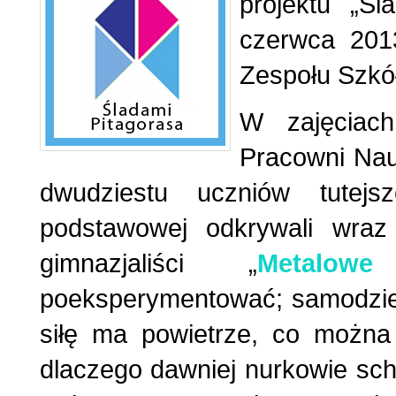
projektu „Śl
czerwca 201
Zespołu Szkół
W zajęciac
Pracowni Nauk
dwudziestu uczniów tutej
podstawowej odkrywali wra
gimnazjaliści „
Metalowe
poeksperymentować; samodziel
siłę ma powietrze, co możn
dlaczego dawniej nurkowie sch