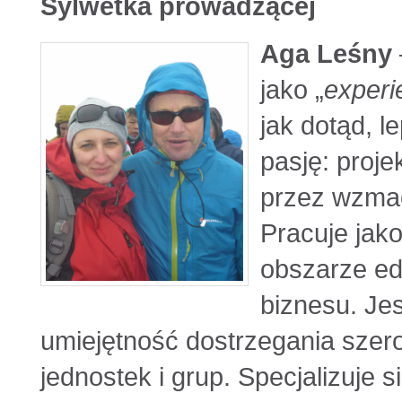
Sylwetka prowadzącej
Aga Leśny
jako „
experi
jak dotąd, l
pasję: proj
przez wzmac
Pracuje jako
obszarze ed
biznesu. Jes
umiejętność dostrzegania szer
jednostek i grup. Specjalizuje 