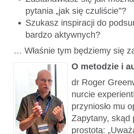
pytania „jak się czuliście”?
Szukasz inspiracji do pod
bardzo aktywnych?
… Właśnie tym będziemy się za
O metodzie i a
dr Roger Greenw
nurcie experient
przyniosło mu o
Zapytany, skąd 
prostotą: „Uważ