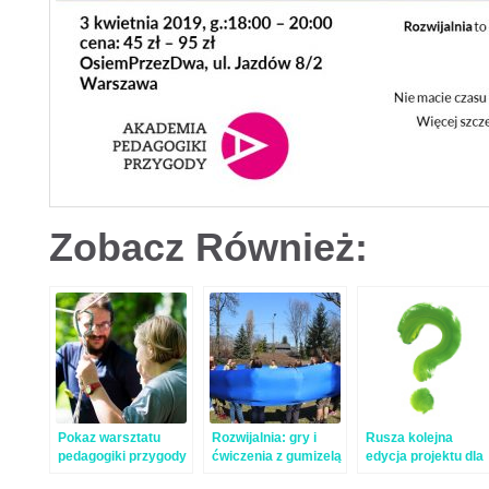
Zobacz Również:
Pokaz warsztatu
Rozwijalnia: gry i
Rusza kolejna
pedagogiki przygody
ćwiczenia z gumizelą
edycja projektu dla
– relacja
młodych animatoró