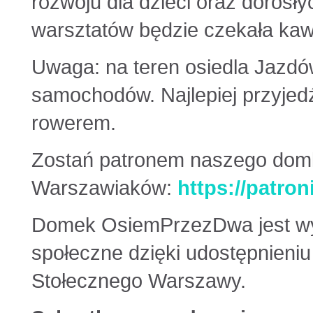
rozwoju dla dzieci oraz dorosł
warsztatów będzie czekała kawa
Uwaga: na teren osiedla Jazd
samochodów. Najlepiej przyjed
rowerem.
Zostań patronem naszego domk
Warszawiaków:
https://patro
Domek OsiemPrzezDwa jest wyk
społeczne dzięki udostępnieniu
Stołecznego Warszawy.