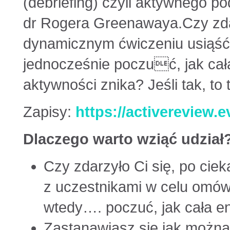
(debriefing) czyli aktywnego 
dr Rogera Greenawaya.Czy zda
dynamicznym ćwiczeniu usiąść 
jednocześnie poczuć, jak cał
aktywności znika? Jeśli tak, to 
Zapisy:
https://activereview.e
Dlaczego warto wziąć udział
Czy zdarzyło Ci się, po ci
z uczestnikami w celu omówie
wtedy…. poczuć, jak cała e
Zastanawiasz się jak możn