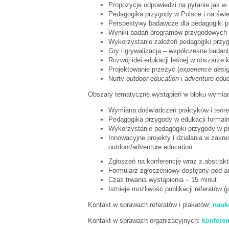
Propozycje odpowiedzi na pytanie jak w 
Pedagogika przygody w Polsce i na świ
Perspektywy badawcze dla pedagogiki pr
Wyniki badań programów przygodowych 
Wykorzystanie założeń pedagogiki przyg
Gry i grywalizacja – współczesne badan
Rozwój idei edukacji leśnej w obszarze 
Projektowanie przeżyć (
experience desi
Nurty
outdoor education
i
adventure
educa
Obszary tematyczne wystąpień w bloku wymia
Wymiana doświadczeń praktyków i teorety
Pedagogika przygody w edukacji formalne
Wykorzystanie pedagogiki przygody w pr
Innowacyjne projekty i działania w zakres
outdoor/adventure education.
Zgłoszeń na konferencję wraz z abstra
Formularz zgłoszeniowy dostępny pod 
Czas trwania wystąpienia – 15 minut
Istnieje możliwość publikacji referatów 
Kontakt w sprawach referatów i plakatów:
nauk
Kontakt w sprawach organizacyjnych:
konfere