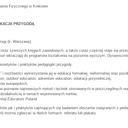
wania Fizycznego w Krakowie
UKACJA PRZYGODĄ
zegi (k. Warszawy)
coraz szerszych kręgach zawodowych, a także coraz częściej staje się prz
tion wkraczają do programów kształcenia na poziomie wyższym. Dynamicznie r
eoretyków i praktyków pedagogiki przygody:
 i możliwości wykorzystania jej w edukacji formalnej, nieformalnej oraz poza
ion
,
outdoor education
,
adventure education
, edukacji przyrodniczej,
jów europejskich,
na poznanie najnowszych metod i technik stosowanych w poszczególnych nur
ę działalnością w ramach wspomnianych nurtów,
ntial Educators Poland
tyków jak i praktyków zajmujących się badaniem obszarów związanych z peda
) można zgłaszać w dwóch formach: referatu lub plakatu