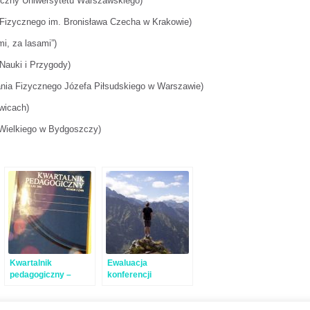
iczny Uniwersytetu Warszawskiego)
Fizycznego im. Bronisława Czecha w Krakowie)
i, za lasami”)
Nauki i Przygody)
ia Fizycznego Józefa Piłsudskiego w Warszawie)
wicach)
 Wielkiego w Bydgoszczy)
Kwartalnik
Ewaluacja
pedagogiczny –
konferencji
artykuły po
„Edukacja
konferencji
Przygodą”
A
-