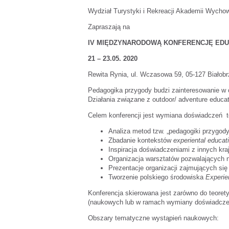
Wydział Turystyki i Rekreacji Akademii Wycho
Zapraszają na
IV MIĘDZYNARODOWĄ KONFERENCJĘ ED
21 – 23.05. 2020
Rewita Rynia, ul. Wczasowa 59, 05-127 Białobr
Pedagogika przygody budzi zainteresowanie w 
Działania związane z outdoor/ adventure educa
Celem konferencji jest wymiana doświadczeń t
Analiza metod tzw. „pedagogiki przygody”
Zbadanie kontekstów
experiental educat
Inspiracja doświadczeniami z innych kra
Organizacja warsztatów pozwalających 
Prezentacje organizacji zajmujących si
Tworzenie polskiego środowiska
Experie
Konferencja skierowana jest zarówno do teore
(naukowych lub w ramach wymiany doświadczeń
Obszary tematyczne wystąpień naukowych: