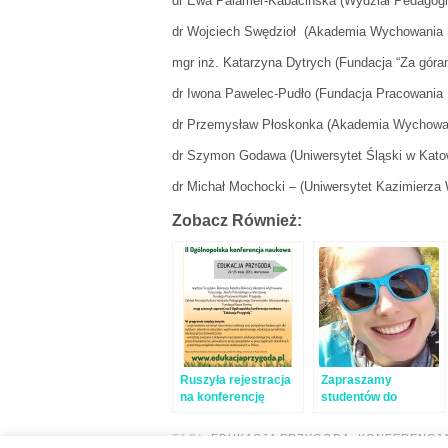
dr Ewa Palamer-Kabacińska (Wydział Pedagog
dr Wojciech Swędzioł (Akademia Wychowania 
mgr inż. Katarzyna Dytrych (Fundacja “Za góram
dr Iwona Pawelec-Pudło (Fundacja Pracowania 
dr Przemysław Płoskonka (Akademia Wychowan
dr Szymon Godawa (Uniwersytet Śląski w Kato
dr Michał Mochocki – (Uniwersytet Kazimierza
Zobacz Również:
Ruszyła rejestracja
Zapraszamy
na konferencję
studentów do
„Edukacja
odbycia praktyk przy
Przygodą”
okazji konferencji
TAGI:
EDUKACJA PRZYGODĄ
,
KONFERENCJ