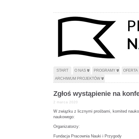
START
O NAS
PROGRAMY
OFERTA
ARCHIWUM PROJEKTÓW
Zgłoś wystąpienie na konf
2 marca 2020
W związku z licznymi prośbami, komited naukow
naukowego:
Organizatorzy:
Fundacja Pracownia Nauki i Przygody