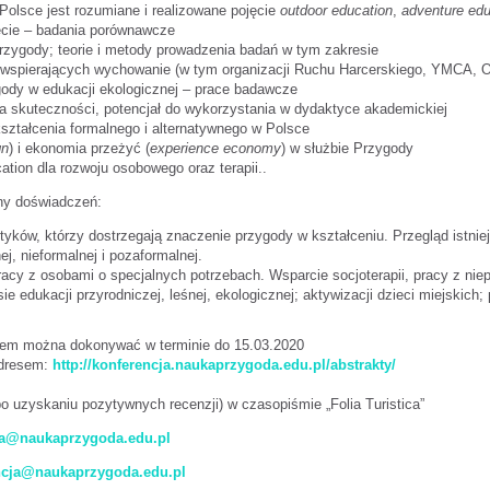
Polsce jest rozumiane i realizowane pojęcie
outdoor education
,
adventure edu
ecie – badania porównawcze
zygody; teorie i metody prowadzenia badań w tym zakresie
wspierających wychowanie (w tym organizacji Ruchu Harcerskiego, YMCA, 
ody w edukacji ekologicznej – prace badawcze
ia skuteczności, potencjał do wykorzystania w dydaktyce akademickiej
kształcenia formalnego i alternatywnego w Polsce
gn
) i ekonomia przeżyć (
experience economy
) w służbie Przygody
tion dla rozwoju osobowego oraz terapii..
ny doświadczeń:
ków, którzy dostrzegają znaczenie przygody w kształceniu. Przegląd istniej
j, nieformalnej i pozaformalnej.
acy z osobami o specjalnych potrzebach. Wsparcie socjoterapii, pracy z nie
ie edukacji przyrodniczej, leśnej, ekologicznej; aktywizacji dzieci miejskich; 
ktem można dokonywać w terminie do 15.03.2020
adresem:
http://konferencja.naukaprzygoda.edu.pl/abstrakty/
(po uzyskaniu pozytywnych recenzji) w czasopiśmie „Folia Turistica”
a@naukaprzygoda.edu.pl
ncja@naukaprzygoda.edu.pl