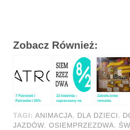
Zobacz Również:
7 Patronek i
22 kwietnia –
Zakończenie
Patronów i 30%
zapraszamy na
remontu
naszego celu!
urodziny
OsiemPrzezDwa
OsiemPrzezDwa!
TAGI:
ANIMACJA
,
DLA DZIECI
,
D
JAZDÓW
,
OSIEMPRZEZDWA
,
ŚW