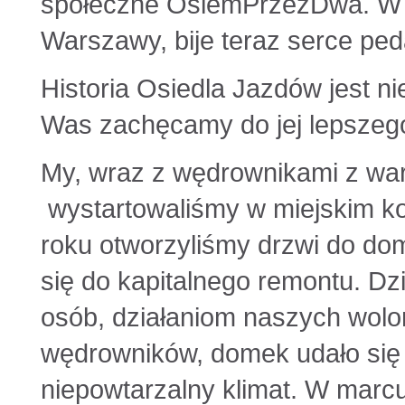
społeczne OsiemPrzezDwa. W t
Warszawy, bije teraz serce pe
Historia Osiedla Jazdów jest ni
Was zachęcamy do jej lepszeg
My, wraz z wędrownikami z wa
wystartowaliśmy w miejskim ko
roku otworzyliśmy drzwi do do
się do kapitalnego remontu. Dz
osób, działaniom naszych wolo
wędrowników, domek udało si
niepowtarzalny klimat. W marc