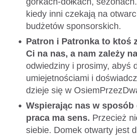
górkach-dołkach, sezonach.
kiedy inni czekają na otwa
budżetów sponsorskich.
Patron i Patronka to ktoś 
Ci na nas, a nam zależy n
odwiedziny i prosimy, abyś dz
umiejetnościami i doświadc
dzieje się w OsiemPrzezDw
Wspierając nas w sposób 
praca ma sens.
Przecież n
siebie. Domek otwarty jest 