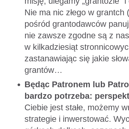
misję, ulegamy „grantozie” i
Nie ma nic złego w grantch 
pośród grantodawców panują 
nie zawsze zgodne są z nasz
w kilkadziesiąt stronnicow
zastanawiając się jakie słow
grantów…
Będąc Patronem lub Patro
bardzo potrzeba: perspek
Ciebie jest stałe, możemy w
strategie i inwerstować. Wy