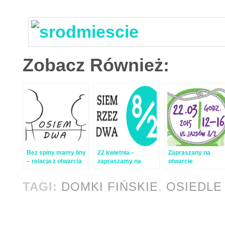
Zobacz Również:
Bez spiny mamy liny
22 kwietnia –
Zapraszany na
– relacja z otwarcia
zapraszamy na
otwarcie
OsiemPrzezDwa
urodziny
OsiemPrzezDwa –
OsiemPrzezDwa!
Bez spiny, mamy
TAGI:
DOMKI FIŃSKIE
,
OSIEDLE
liny!