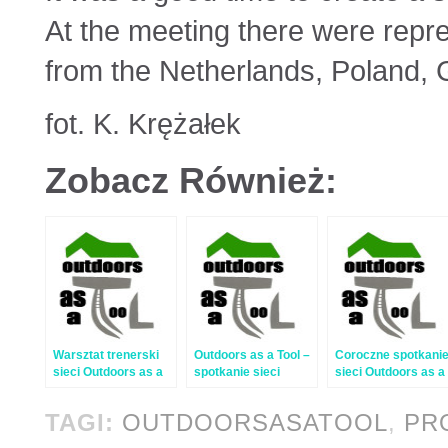
At the meeting there were repre
from the Netherlands, Poland,
fot. K. Krężałek
Zobacz Również:
Warsztat trenerski
Outdoors as a Tool –
Coroczne spotkani
sieci Outdoors as a
spotkanie sieci
sieci Outdoors as a
Tool – relacja
nieformalnej
Tool
TAGI:
OUTDOORSASATOOL
,
PR