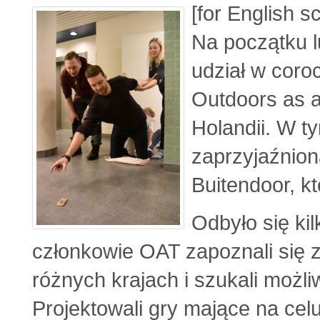
[for English s
Na początku l
udział w coro
Outdoors as a
Holandii. W t
zaprzyjaźnion
Buitendoor, kt
Odbyło się ki
członkowie OAT zapoznali się 
różnych krajach i szukali możli
Projektowali gry mające na celu