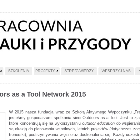
SZKOLENIA
PROJEKTY
STREFA WIEDZY
WESPRZYJ NAS
rs as a Tool Network 2015
W 2015 nasza fundacja wraz ze Szkołą Aktywnego Wypoczynku „Frajd
jesteśmy gospodarzami spotkania sieci Outdoors as a Tool. Jest to zjaz
które koncentrują się na wykorzystaniu
outdoor education
do wspierania
są okazją do planowania wspólnych, letnich projektów (dotychczas z
trenerski), podtrzymywania więzi oraz doskonalenia się. Każdy uczest