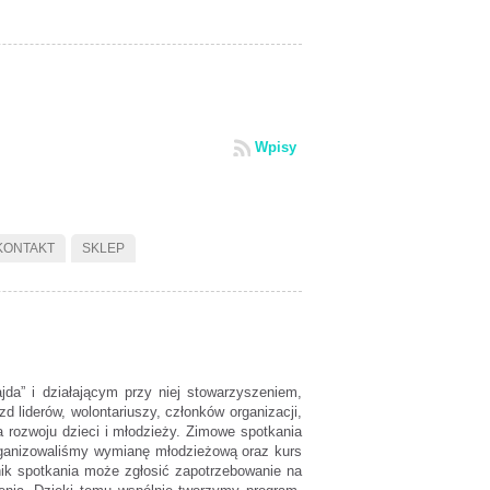
Wpisy
KONTAKT
SKLEP
a” i działającym przy niej stowarzyszeniem,
d liderów, wolontariuszy, członków organizacji,
 rozwoju dzieci i młodzieży. Zimowe spotkania
organizowaliśmy wymianę młodzieżową oraz kurs
nik spotkania może zgłosić zapotrzebowanie na