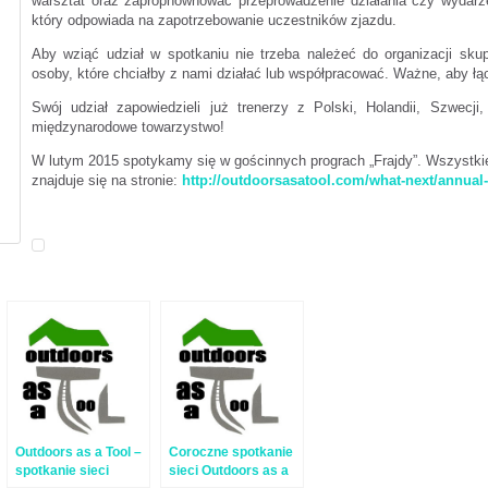
warsztat oraz zapropnownować przeprowadzenie działania czy wydarz
który odpowiada na zapotrzebowanie uczestników zjazdu.
Aby wziąć udział w spotkaniu nie trzeba należeć do organizacji sku
osoby, które chciałby z nami działać lub współpracować. Ważne, aby łą
Swój udział zapowiedzieli już trenerzy z Polski, Holandii, Szwecji
międzynarodowe towarzystwo!
W lutym 2015 spotykamy się w gościnnych prograch „Frajdy”. Wszystkie
znajduje się na stronie:
http://outdoorsasatool.com/what-next/annual
Outdoors as a Tool –
Coroczne spotkanie
spotkanie sieci
sieci Outdoors as a