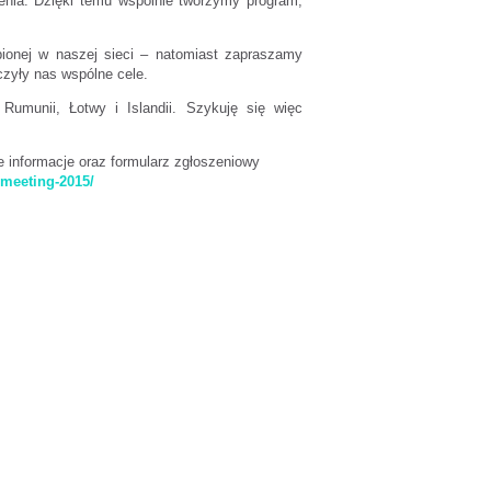
enia. Dzięki temu wspólnie tworzymy program,
pionej w naszej sieci – natomiast zapraszamy
czyły nas wspólne cele.
, Rumunii, Łotwy i Islandii. Szykuję się więc
 informacje oraz formularz zgłoszeniowy
-meeting-2015/