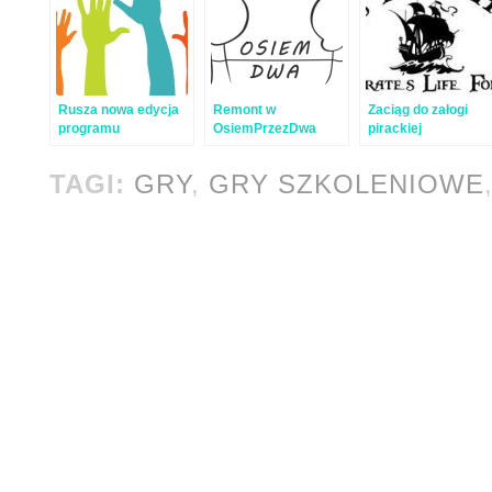
Rusza nowa edycja
Remont w
Zaciąg do załogi
programu
OsiemPrzezDwa
pirackiej
wolontariackiego w
Pracowni!
TAGI:
GRY
,
GRY SZKOLENIOWE