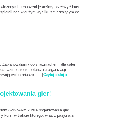
 związanymi, zmuszeni jesteśmy przełożyć kurs
spierali nas w dużym wysiłku zmierzającym do
ła. Zaplanowaliśmy go z rozmachem, dla całej
est wzmocnienie potencjału organizacji
wają wolontariusze . . .
[
Czytaj dalej »
]
ojektowania gier!
łym 8-dniowym kursie projektowania gier
ny kurs, w trakcie którego, wraz z pasjonatami