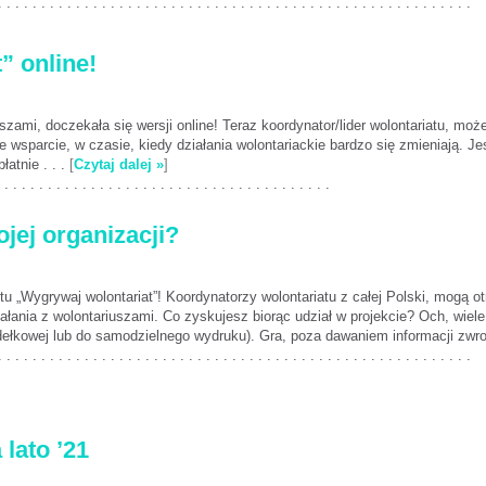
. . . . . . . . . . . . . . . . . . . . . . . . . . . . . . . . . . . . . . . . . . . . . . . . . . . . . . .
” online!
zami, doczekała się wersji online! Teraz koordynator/lider wolontariatu, moż
 wsparcie, w czasie, kiedy działania wolontariackie bardzo się zmieniają. J
łatnie . . .
[
Czytaj dalej »
]
 . . . . . . . . . . . . . . . . . . . . . . . . . . . . . . . . . . . . . .
ojej organizacji?
tu „Wygrywaj wolontariat”! Koordynatorzy wolontariatu z całej Polski, mogą ot
iałania z wolontariuszami. Co zyskujesz biorąc udział w projekcie? Och, wie
udełkowej lub do samodzielnego wydruku). Gra, poza dawaniem informacji zwrot
. . . . . . . . . . . . . . . . . . . . . . . . . . . . . . . . . . . . . . . . . . . . . . . . . . . . . . .
 lato ’21