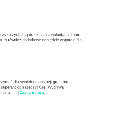
e wykorzystać ją do działań z wolontariuszami
est to również dodatkowe narzędzie wsparcia dla
rzymać dla swoich organizacji grę, która
le superanckich rzeczy! Grę “Wygrywaj
nej o . . .
[
Czytaj dalej »
]