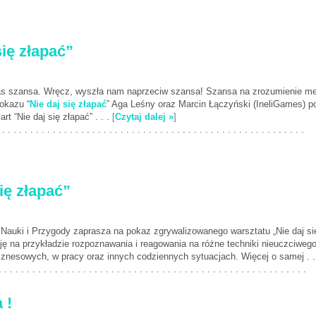
się złapać”
as szansa. Wręcz, wyszła nam naprzeciw szansa! Szansa na zrozumienie mec
okazu “
Nie daj się złapać
” Aga Leśny oraz Marcin Łączyński (IneliGames) p
art “Nie daj się złapać” . . .
[
Czytaj dalej »
]
 . . . . . . . . . . . . . . . . . . . . . . . . . . . . . . . . . . . . . . . . . . . . . . . . . . . . . .
ię złapać”
Nauki i Przygody zaprasza na pokaz zgrywalizowanego warsztatu „Nie daj si
cję na przykładzie rozpoznawania i reagowania na różne techniki nieuczciwe
iznesowych, w pracy oraz innych codziennych sytuacjach. Więcej o samej . .
. . . . . . . . . . . . . . . . . . . . . . . . . . . . . . . . . . . . . . . . . . . . . . . . . . . . . . .
 !