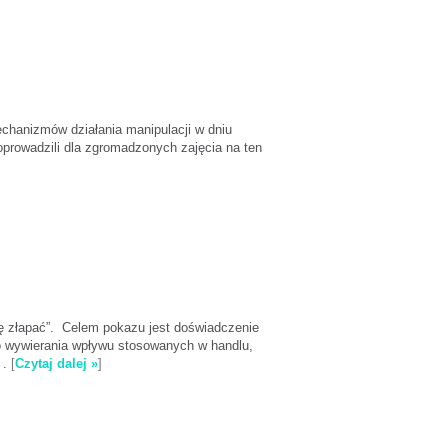
hanizmów działania manipulacji w dniu
oprowadzili dla zgromadzonych zajęcia na ten
ę złapać”. Celem pokazu jest doświadczenie
go wywierania wpływu stosowanych w handlu,
 .
[
Czytaj dalej »
]