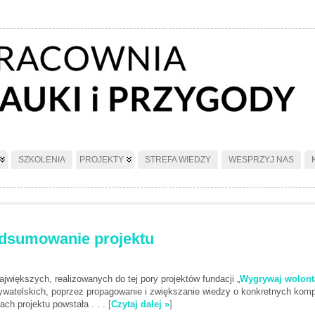
SZKOLENIA
PROJEKTY
STREFA WIEDZY
WESPRZYJ NAS
odsumowanie projektu
jwiększych, realizowanych do tej pory projektów fundacji „
Wygrywaj wolonta
obywatelskich, poprzez propagowanie i zwiększanie wiedzy o konkretnych ko
ach projektu powstała . . .
[
Czytaj dalej »
]