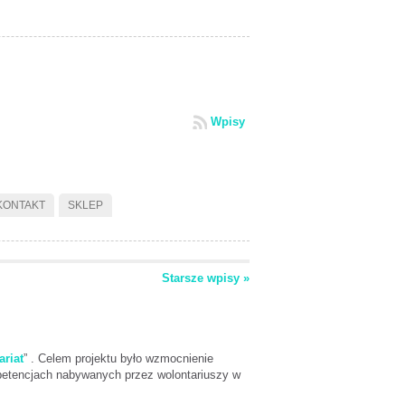
Wpisy
KONTAKT
SKLEP
Starsze wpisy »
riat
” . Celem projektu było wzmocnienie
mpetencjach nabywanych przez wolontariuszy w