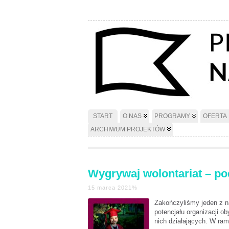
START
O NAS
PROGRAMY
OFERTA
ARCHIWUM PROJEKTÓW
Wygrywaj wolontariat – p
15 marca 2021%
Zakończyliśmy jeden z na
potencjału organizacji 
nich działających. W ram