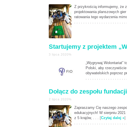
Z przykrością informujemy, że 
projektowania planszowych gie
ratowania tego wydarzenia mimo
. . . . . . . . . . . . . . . . . . . . . . . 
Startujemy z projektem „W
3 lipca 2020%
„Wygrywaj Wolontariat” t
Polski, aby rzeczywiści
obywatelskich poprzez p
. . . . . . . . . . . . . . . . . . 
Dołącz do zespołu fundacj
2 lipca 2020%
Zapraszamy Cię naszego zespołu
edukacyjnych! W sierpniu 2021 (
z 5 krajów, . . .
[
Czytaj dalej »
]
. . . . . . . . . . . . . . . . . . . . . . . 