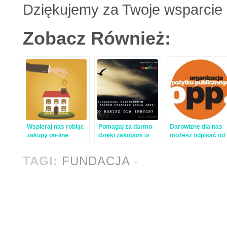
Dziękujemy za Twoje wsparcie 
Zobacz Również:
Wspieraj nas robiąc
Pomagaj za darmo
Darowiznę dla nas
zakupy on-line
dzięki zakupom w
możesz odpisać od
internecie!
podatku.
Potrzebujemy
TAGI:
FUNDACJA
-
TWOJEJ pomocy!