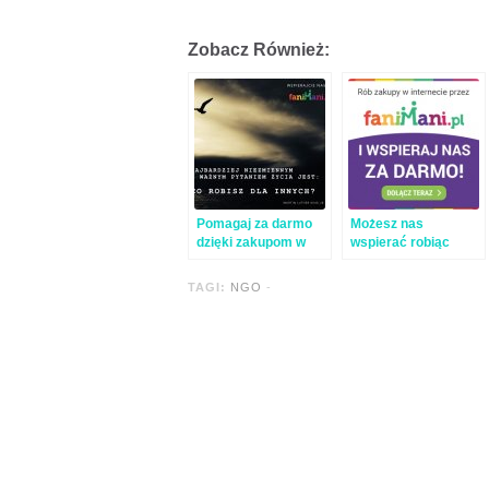
Zobacz Również:
Pomagaj za darmo
Możesz nas
dzięki zakupom w
wspierać robiąc
internecie!
swoje standardowe
zakupy w internecie!
TAGI:
NGO
-