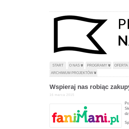
START
O NAS
PROGRAMY
OFERTA
ARCHIWUM PROJEKTÓW
Wspieraj nas robiąc zakupy
16 marca 2015
Pr
Sk
dz
Sp