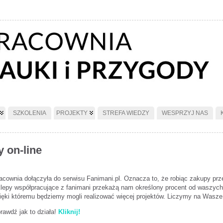
SZKOLENIA
PROJEKTY
STREFA WIEDZY
WESPRZYJ NAS
 on-line
acownia dołączyła do serwisu Fanimani.pl. Oznacza to, że robiąc zakupy prz
lepy współpracujące z fanimani przekażą nam określony procent od waszych 
ięki któremu będziemy mogli realizować więcej projektów. Liczymy na Wasze
rawdź jak to działa!
Kliknij!