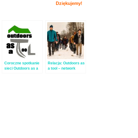
Dziękujemy!
Coroczne spotkanie
Relacja: Outdoors as
sieci Outdoors as a
a tool – network
Tool
meeting 2017