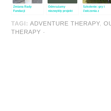
Zmiana Rady
Odmrażamy
Szkolenie: gry i
Fundacji
niezwykły projekt
ćwiczenia z
TrackOne!
gumizelą!
TAGI:
ADVENTURE THERAPY
,
O
THERAPY
-